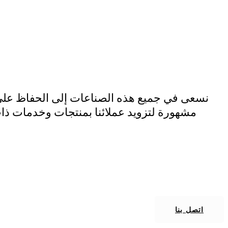
مؤسسة رؤيا الماسية
أتمتة الطاقة وعناصر السلامة – النفط – الغاز – 
الدقيقة – الكسارات – الصلب – البحرية – الكسا
ا
نسعى في جميع هذه الصناعات إلى الحفاظ على ا
مشهورة لتزويد عملائنا بمنتجات وخدمات ذات 
اتصل بنا على 558809444 (+966) أو فقط قم بملء أسئلتنا، وسوف نتواصل معك قريبًا مع أحد خبراء المبيعات لدينا في أقرب وقت ممكن!
اتصل بنا