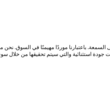
 للتجارة شريك مثالي يقدم مجموعة متنوعة من ا
الطاقة – المياه – الورق – التغليف – المياه – الو
رات – الصلب – البحرية – البناء – الأغذية – الأدوي
لقطاعات في جميع أنحاء المملكة العربية السعودية.
لسمعة. باعتبارنا موردًا مهيمنًا في السوق. نحن
جودة استثنائية والتي سيتم تحقيقها من خلال سوف 
ابحث عن عرض أسعار